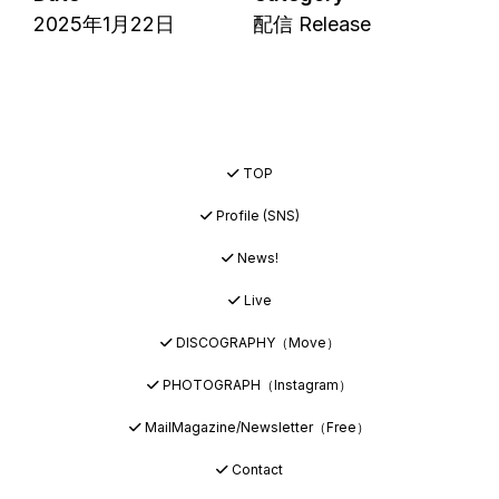
2025年1月22日
配信 Release
TOP
Profile (SNS)
News!
Live
DISCOGRAPHY（Move）
PHOTOGRAPH（Instagram）
MailMagazine/Newsletter（Free）
Contact