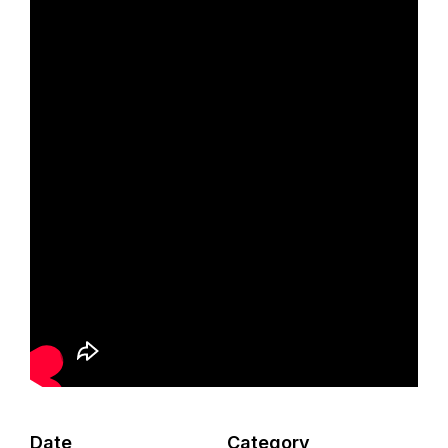
Date
Category