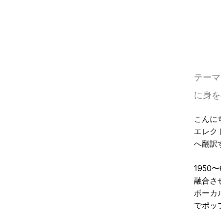
テーマ
に身を
こんに
エレク
へ翻訳
195
融合さ
ボーカ
でポッ