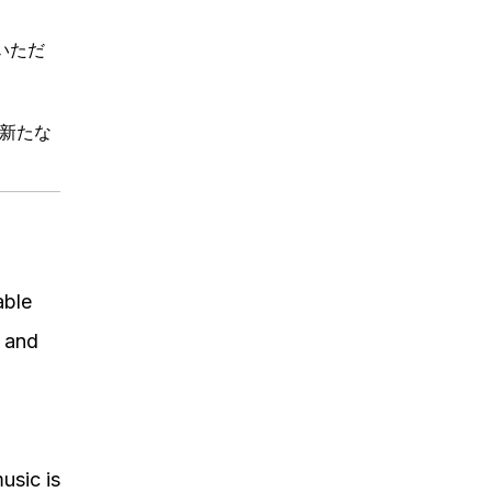
いただ
、新たな
able
n and
usic is