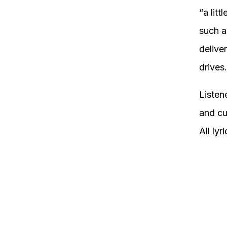
“a lit
such a
delive
drives.
Listen
and cu
All l