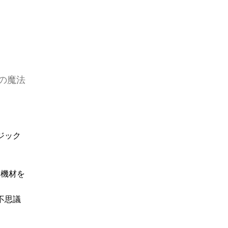
の魔法
ジック
子機材を
不思議