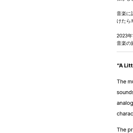
音楽に
けたら
2023
音楽の
“A Lit
The mu
sounds
analog
charac
The pr