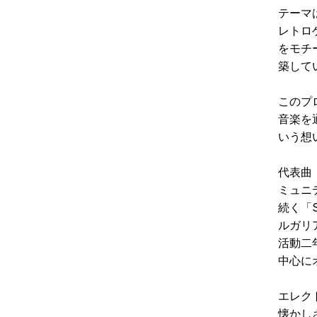
テーマ
レトロ
をモチ
築して
このプ
音楽を
いう想
代表曲
ミュニ
続く「
ルガリ
活動二
中心に
エレク
懐かし