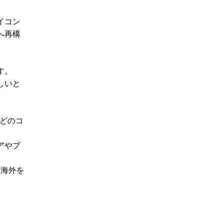
イコン
へ再構
す。
しいと
などのコ
アやブ
、海外を