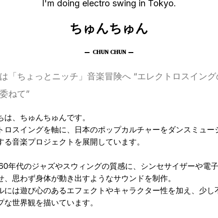
I'm doing electro swing in Tokyo.
ちゅんちゅん
は「ちょっとニッチ」音楽冒険へ “エレクトロスイング
委ねて”
ちは、ちゅんちゅんです。
トロスイングを軸に、日本のポップカルチャーをダンスミュー
する音楽プロジェクトを展開しています。
0〜60年代のジャズやスウィングの質感に、シンセサイザーや電
せ、思わず身体が動き出すようなサウンドを制作。
ルには遊び心のあるエフェクトやキャラクター性を加え、少し
プな世界観を描いています。