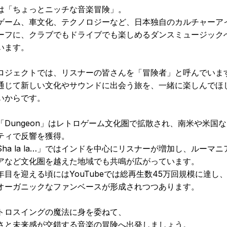
は「ちょっとニッチな音楽冒険」。
ゲーム、車文化、テクノロジーなど、日本独自のカルチャーア
ーフに、クラブでもドライブでも楽しめるダンスミュージック
います。
ロジェクトでは、リスナーの皆さんを「冒険者」と呼んでいま
通じて新しい文化やサウンドに出会う旅を、一緒に楽しんでほ
いからです。
「Dungeon」はレトロゲーム文化圏で拡散され、南米や米国
ティで反響を獲得。
Sha la la…」ではインドを中心にリスナーが増加し、ルーマニ
アなど文化圏を越えた地域でも共鳴が広がっています。
年目を迎える頃にはYouTubeでは総再生数45万回規模に達し
オーガニックなファンベースが形成されつつあります。
トロスイングの魔法に身を委ねて、
さと未来感が交錯する音楽の冒険へ出発しましょう。